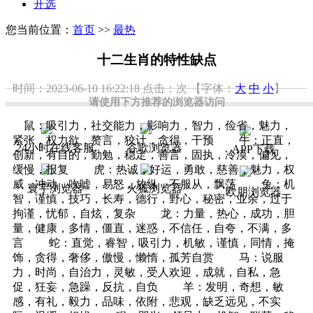
开选
您当前位置：
首页
>>
最热
十二生肖的特性缺点
时间：2023-06-10 16:22:18
点击：
次
【字体：
大
中
小
】
请使用下方推荐的浏览器访问
鼠：吸引力，社交能力，影响力，智力，俭省，魅力，
紧张，权力欲，赘言，狡计，贪得，干预 牛：正直，
24小时在线客服
谷歌浏览器
APP下载
创新，有目的，勤勉，稳定，善言，固执，冷漠，偏见，
缓慢，报复 虎：热诚，好运，勇敢，慈善，魅力，权
威，冲动，吹嘘，易怒，放纵，不服从，飘荡 兔：机
寰宇浏览器
火狐浏览器
欧朋浏览器
智，谨慎，技巧，长寿，德行，野心，秘密，业余，过于
拘谨，忧郁，自炫，复杂 龙：力量，热心，成功，胆
量，健康，多情，僵直，迷惑，不信任，自夸，不满，多
言 蛇：直觉，睿智，吸引力，机敏，谨慎，同情，掩
饰，贪得，奢侈，傲慢，懒惰，孤芳自赏 马：说服
力，时尚，自治力，灵敏，受人欢迎，成就，自私，急
促，狂妄，急躁，反抗，自负 羊：发明，奇想，敏
感，有礼，毅力，品味，依附，悲观，缺乏远见，不实